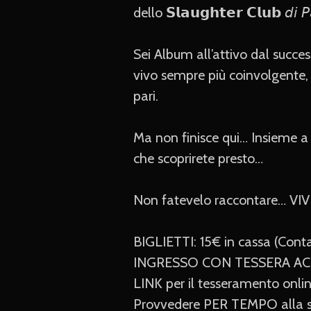
dello 𝗦𝗹𝗮𝘂𝗴𝗵𝘁𝗲𝗿 𝗖𝗹𝘂𝗯 𝘥𝘪 
Sei Album all’attivo dal succe
vivo sempre più coinvolgente,
pari.
Ma non finisce qui… Insieme a 
che scoprirete presto…
Non fatevelo raccontare… VI
BIGLIETTI: 15€ in cassa (Cont
INGRESSO CON TESSERA AC
LINK per il tesseramento onli
Provvedere PER TEMPO alla sot