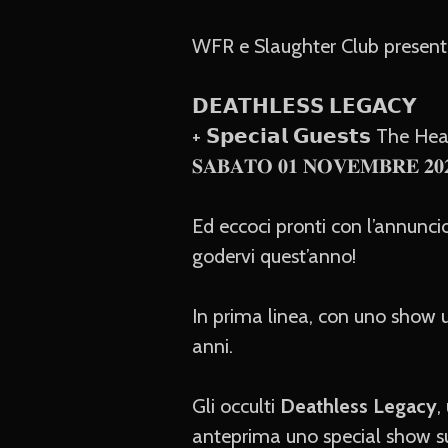
WFR e Slaughter Club present
𝗗𝗘𝗔𝗧𝗛𝗟𝗘𝗦𝗦 𝗟𝗘𝗚𝗔𝗖𝗬
+ 𝗦𝗽𝗲𝗰𝗶𝗮𝗹 𝗚𝘂𝗲𝘀𝘁𝘀 The 
𝐒𝐀𝐁𝐀𝐓𝐎 𝟎𝟏 𝐍𝐎𝐕𝐄𝐌𝐁𝐑𝐄 𝟐𝟎
Ed eccoci pronti con l’annuncio
godervi quest’anno!
In prima linea, con uno show u
anni.
Gli occulti
Deathless Legacy
,
anteprima uno special show s