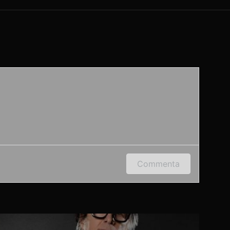
 indirizzo e-mail per lasciare un commento.
Commenta