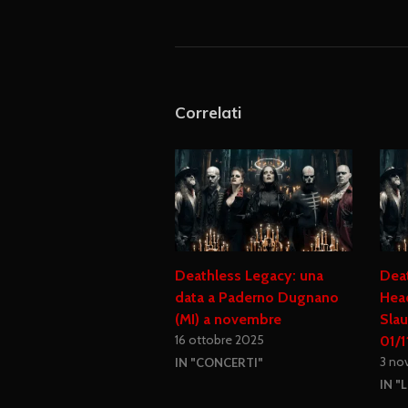
Correlati
Deathless Legacy: una
Dea
data a Paderno Dugnano
Hea
(MI) a novembre
Slau
16 ottobre 2025
01/1
3 no
IN "CONCERTI"
IN "