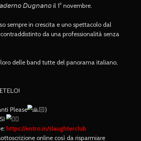
𝘗𝘢𝘥𝘦𝘳𝘯𝘰 𝘋𝘶𝘨𝘯𝘢𝘯𝘰 il 1° novembre.
sso sempre in crescita e uno spettacolo dal
 contraddistinto da una professionalità senza
loro delle band tutte del panorama italiano,
VETELO!
anti Please
)
SI
ne:
https://entro.in/slaughterclub
toscrizione online così da risparmiare