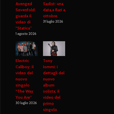
Avenged
Sadist: una
Sevenfold:
data a Bari a
guarda il
ottobre
31 luglio 2026
video di
“Statica”
1 agosto 2026
Electric
Tony
Callboy: il
Iommi: i
video del
dettagli del
nuovo
nuovo
singolo
album
“The Way
solista; il
You Are”
video del
30 luglio 2026
primo
singolo