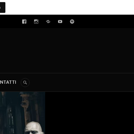
a
tal
NTATTI