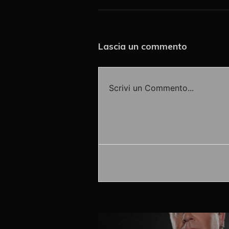
Lascia un commento
Scrivi un Commento...
Accedi o fornisci il tuo nome o