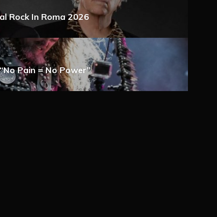
o al Rock In Roma 2026
a e-mail
lo “No Pain = No Power”
 via e-mail
ché un cookie salvi i miei dati (nome, e-mail,
imo commento.