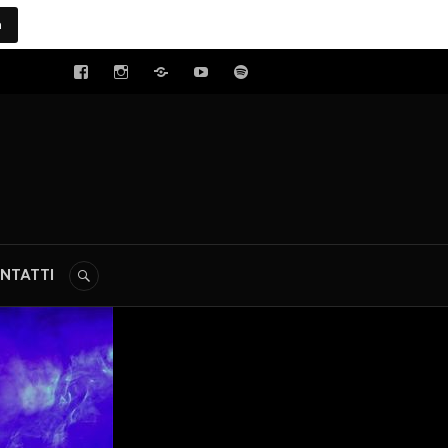
a
tal
NTATTI