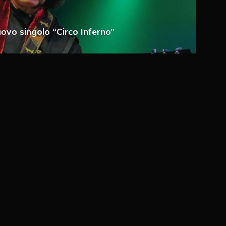
a e-mail
uovo singolo “Circo Inferno”
 via e-mail
ché un cookie salvi i miei dati (nome, e-mail,
imo commento.