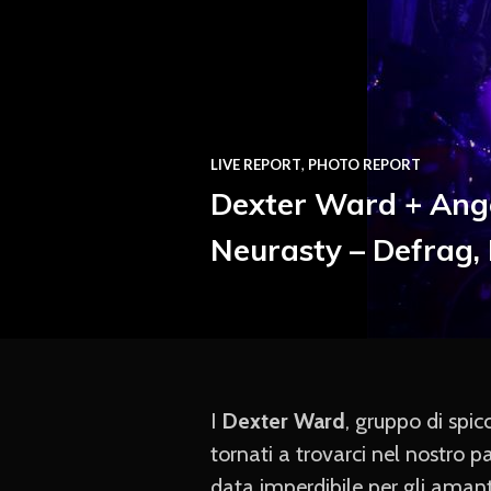
LIVE REPORT
,
PHOTO REPORT
Dexter Ward + Ange
Neurasty – Defrag,
I
Dexter Ward
, gruppo di spi
tornati a trovarci nel nostro
data imperdibile per gli amanti