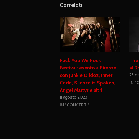
Correlati
Fuck You We Rock
The 
Festival: evento a Firenze
al R
23 o
con Junkie Dildoz, Inner
Code, Silence is Spoken,
IN "
Angel Martyr e altri
11 agosto 2023
IN "CONCERTI"