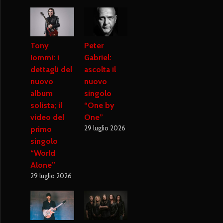
Tony
Peter
Iommi: i
Gabriel:
dettagli del
ascolta il
nuovo
nuovo
album
singolo
solista; il
“One by
video del
One”
29 luglio 2026
primo
singolo
“World
Alone”
29 luglio 2026