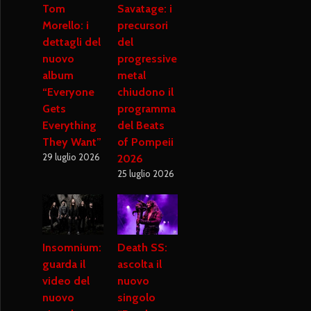
Tom
Savatage: i
Morello: i
precursori
dettagli del
del
nuovo
progressive
album
metal
“Everyone
chiudono il
Gets
programma
Everything
del Beats
They Want”
of Pompeii
29 luglio 2026
2026
25 luglio 2026
Insomnium:
Death SS:
guarda il
ascolta il
video del
nuovo
nuovo
singolo