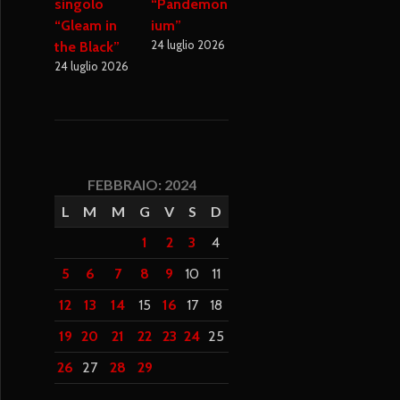
singolo
“Pandemon
“Gleam in
ium”
24 luglio 2026
the Black”
24 luglio 2026
FEBBRAIO: 2024
L
M
M
G
V
S
D
1
2
3
4
5
6
7
8
9
10
11
12
13
14
15
16
17
18
19
20
21
22
23
24
25
26
27
28
29