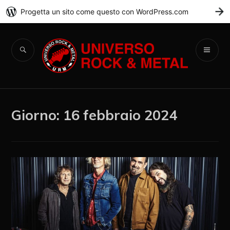
Progetta un sito come questo con WordPress.com
C
Universo Rock &
Metal
Giorno:
16 febbraio 2024