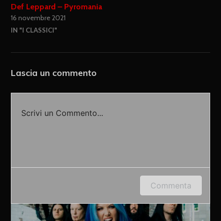
Def Leppard – Pyromania
16 novembre 2021
IN "I CLASSICI"
Lascia un commento
Scrivi un Commento...
Accedi o fornisci il tuo nome o indirizzo e-mail
Commenta
per lasciare un commento.