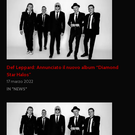
Def Leppard: Annunciato il nuovo album “Diamond
Star Halos”
17 marzo 2022
IN "NEWS"