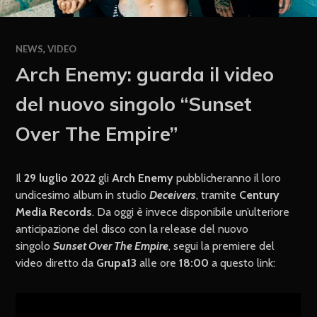
NEWS
,
VIDEO
Arch Enemy: guarda il video
del nuovo singolo “Sunset
Over The Empire”
Il
29 luglio 2022
gli
Arch Enemy
pubblicheranno il loro
undicesimo album in studio
Deceivers
, tramite
Century
Media Records
. Da oggi è invece disponibile un’ulteriore
anticipazione del disco con la release del nuovo
singolo
Sunset Over The Empire
, segui la premiere del
video diretto da
Grupa13
alle ore
18:00
a questo link: