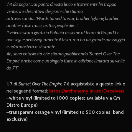
‘hit da pogo’! Dal punto di vista lirico è tristemente fin troppo
veritiera e descrittiva dei giorni che stiamo
attraversando…’Words turned to war, brother fighting brother,
another false truce, as the people die…’.
Il video è stato girato in Polonia assieme al team di Grupa13 e
non segue pedissequamente il testo, ma ha un grande messaggio
e un’atmosfera a sé stante.
Ah, sono entusiasta che stiamo pubblicando ‘Sunset Over The
Empire’ anche come un singolo fisico in edizione limitata su vinile
da 7″!”
Il 7 di
Sunset Over The Empire
7 è acquistabile a questo link e
nei seguenti formati:
https://archenemy.lnk.to/Deceivers
–white vinyl (limited to 1000 copies; available via CM
Distro Europe)
–transparent orange vinyl (limited to 500 copies; band
exclusive)