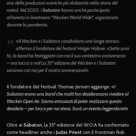
una delle produzioni sceniche più elaborate nella storia del
metal. Nel 2020, i
Sabaton
hanno anche partecipato
all’evento in livestream *Wacken World Wide*, organizzato
durante la pandemia.
«
Il Wacken e i Sabaton condividono una lunga storia
»,
afferma il fondatore del festival Holger Hübner. «
Sette anni
fa, la band ha festeggiato con noi il suo ventesimo anniversario
– ora tocca a noi! La 35ª edizione del Wacken e i Sabaton
saranno con noi per il nostro anniversario!
»
Il fondatore del festival Thomas Jensen aggiunge:
«I
Sabaton erano una band che molti fan desideravano rivedere al
Wacken Open Air. Siamo entusiasti di poter realizzare questo
desiderio – per loro e per noi stessi. Sarà un evento leggendario!»
Oltre ai
Sabaton
, la 35ª edizione del W:O:A ha confermato
come headliner anche i
Judas Priest
con il frontman Rob