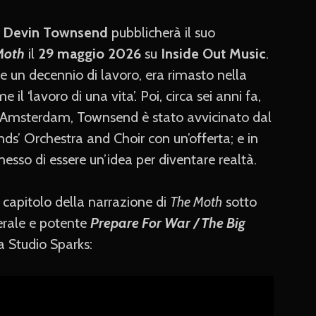
e
Devin Townsend
pubblicherà il suo
Moth
il
29 maggio 2026
su
Inside Out Music
.
e un decennio di lavoro, era rimasto nella
 ‘lavoro di una vita’. Poi, circa sei anni fa,
 Amsterdam, Townsend è stato avvicinato dal
nds’ Orchestra and Choir con un’offerta; e in
esso di essere un’idea per diventare realtà.
o capitolo della narrazione di
The Moth
sotto
erale e potente
Prepare For War / The Big
da Studio Sparks: