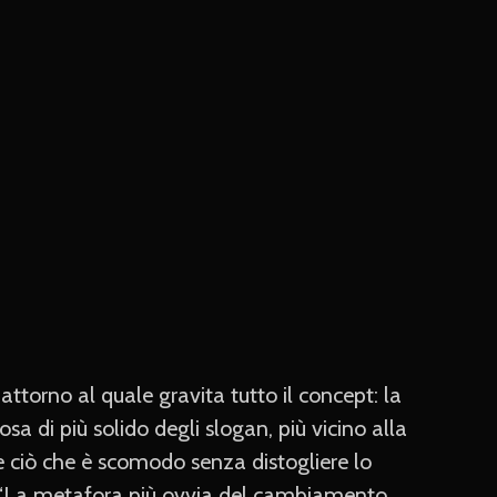
ttorno al quale gravita tutto il concept: la
sa di più solido degli slogan, più vicino alla
e ciò che è scomodo senza distogliere lo
 “La metafora più ovvia del cambiamento