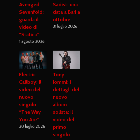
Avenged
Sadist: una
Sevenfold:
data a Bari a
guarda il
ottobre
31 luglio 2026
video di
“Statica”
1 agosto 2026
Electric
Tony
Callboy: il
Iommi: i
video del
dettagli del
nuovo
nuovo
singolo
album
“The Way
solista; il
You Are”
video del
30 luglio 2026
primo
singolo