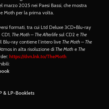
el marzo 2025 nei Paesi Bassi, che mostra
he Moth per la prima volta.
iversi formati, tra cui Ltd Deluxe 3CD+Blu-ray
u CD1,
The Moth – The Afterlife
sul CD2 e
The
l Blu-ray contiene l’intero live
The Moth – The
mos in alta risoluzione di
The Moth
e
The
rder:
https://dvn.lnk.to/TheMoth
ibili:
tbook
LP & LP-Booklets