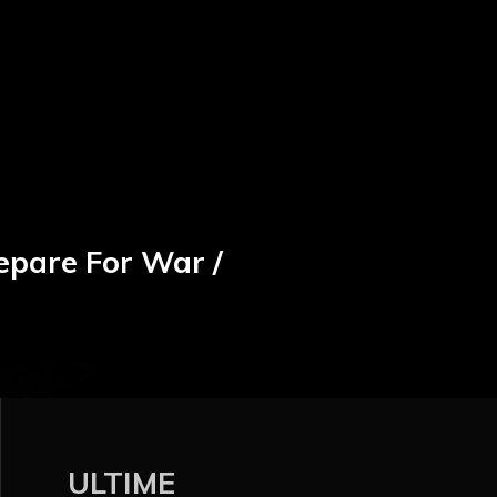
repare For War /
ULTIME