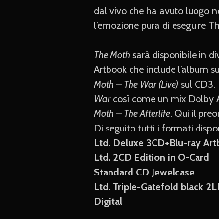
dal vivo che ha avuto luogo n
l’emozione pura di eseguire T
The Moth
sarà disponibile in d
Artbook che include l’album s
Moth – The War (Live)
sul CD3. I
War
così come un mix Dolby At
Moth – The Afterlife
. Qui il preo
Di seguito tutti i formati dispon
Ltd. Deluxe 3CD+Blu-ray Ar
Ltd. 2CD Edition in O-Card
Standard CD Jewelcase
Ltd. Triple-Gatefold black 2
Digital