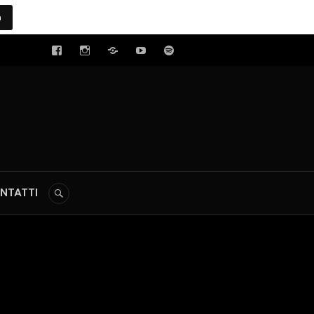
a
tal
NTATTI