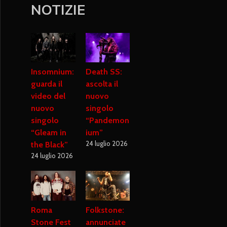
NOTIZIE
Insomnium:
Death SS:
guarda il
ascolta il
video del
nuovo
nuovo
singolo
singolo
“Pandemon
“Gleam in
ium”
24 luglio 2026
the Black”
24 luglio 2026
Roma
Folkstone:
Stone Fest
annunciate