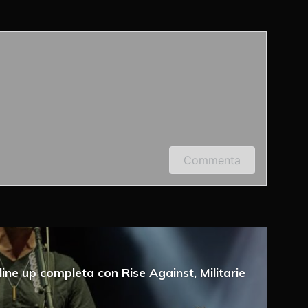
 indirizzo e-mail per lasciare un commento.
Commenta
ine up completa con Rise Against, Militarie