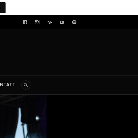
a
tal
NTATTI