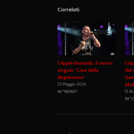
Correlati
Cripple Bastards: il nuovo
Crip
singolo “L’era della
del 
dispersione”
Game
22 Maggio 2026
Abd
12 d
IN "NEWS"
IN "