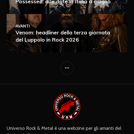
Possessed: due date in Italia a giugno
AVANTI
Venom: headliner della terza giornata
del Luppolo in Rock 2026
Ricevi i nuovi articoli via e-mail
Immediata
Giornalmente
Ricevi i nuovi commenti via e-mail
Settimanalmente
Do il mio consenso affinché un
cookie salvi i miei dati (nome, e-mail,
sito web) per il prossimo commento.
Universo Rock & Metal è una webzine per gli amanti del