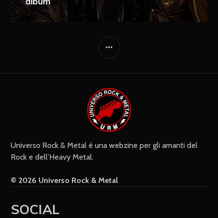
album
Ricevi i nuovi articoli via e-mail
Immediata
Giornalmente
Ricevi i nuovi commenti via e-mail
Settimanalmente
Do il mio consenso affinché un
cookie salvi i miei dati (nome, e-mail,
sito web) per il prossimo commento.
Universo Rock & Metal è una webzine per gli amanti del
Rock e dell’Heavy Metal.
© 2026 Universo Rock & Metal
SOCIAL