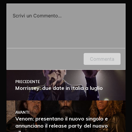
Scrivi un Commento...
Accedi o fornisci il tuo nome o indirizzo e-mail
Commenta
per lasciare un commento.
PRECEDENTE
Morrissey: due date in Italia a luglio
AVANTI
Venom: presentano il nuovo singolo e
annunciano il release party del nuovo