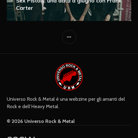
Sex Pistols: una data a giugno con Frank
Carter
Ricevi i nuovi articoli via e-mail
Immediata
Giornalmente
Ricevi i nuovi commenti via e-mail
Settimanalmente
Do il mio consenso affinché un
cookie salvi i miei dati (nome, e-mail,
sito web) per il prossimo commento.
Universo Rock & Metal è una webzine per gli amanti del
Rock e dell’Heavy Metal.
© 2026 Universo Rock & Metal