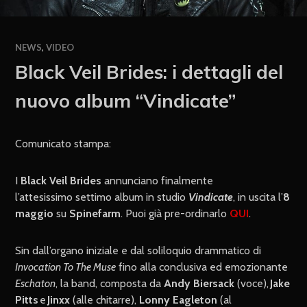
NEWS
,
VIDEO
Black Veil Brides: i dettagli del
nuovo album “Vindicate”
Comunicato stampa:
I
Black Veil Brides
annunciano finalmente
l’attesissimo settimo album in studio
Vindicate
, in uscita l’
8
maggio
su
Spinefarm
. Puoi già pre-ordinarlo
QUI
.
Sin dall’organo iniziale e dal soliloquio drammatico di
Invocation To The Muse
fino alla conclusiva ed emozionante
Eschaton
, la band, composta da
Andy Biersack
(voce),
Jake
Pitts
e
Jinxx
(alle chitarre),
Lonny Eagleton
(al