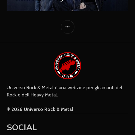
Ricevi i nuovi articoli via e-mail
Immediata
Giornalmente
Ricevi i nuovi commenti via e-mail
Settimanalmente
Do il mio consenso affinché un
cookie salvi i miei dati (nome, e-mail,
sito web) per il prossimo commento.
Universo Rock & Metal è una webzine per gli amanti del
Rock e dell’Heavy Metal.
© 2026 Universo Rock & Metal
SOCIAL