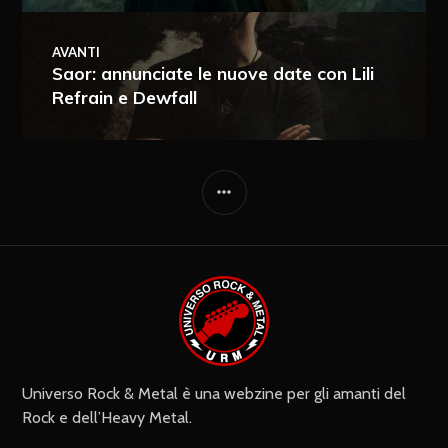
AVANTI
Saor: annunciate le nuove date con Lili
Refrain e Dewfall
Ricevi i nuovi articoli via e-mail
Immediata
Giornalmente
Ricevi i nuovi commenti via e-mail
Settimanalmente
Do il mio consenso affinché un
cookie salvi i miei dati (nome, e-mail,
sito web) per il prossimo commento.
Universo Rock & Metal è una webzine per gli amanti del
Rock e dell’Heavy Metal.