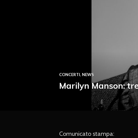
CONCERTI
,
NEWS
Marilyn Manson: tre 
Comunicato stampa: