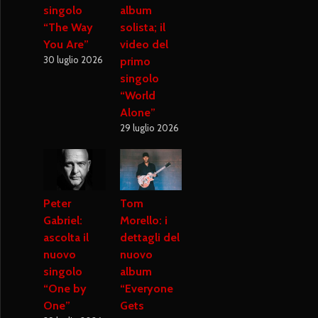
singolo
album
“The Way
solista; il
You Are”
video del
30 luglio 2026
primo
singolo
“World
Alone”
29 luglio 2026
Peter
Tom
Gabriel:
Morello: i
ascolta il
dettagli del
nuovo
nuovo
singolo
album
“One by
“Everyone
One”
Gets