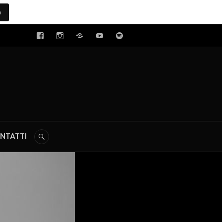
a
tal
NTATTI