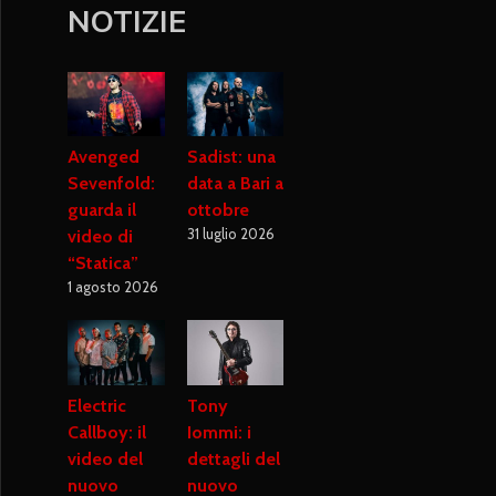
NOTIZIE
Avenged
Sadist: una
Sevenfold:
data a Bari a
guarda il
ottobre
31 luglio 2026
video di
“Statica”
1 agosto 2026
Electric
Tony
Callboy: il
Iommi: i
video del
dettagli del
nuovo
nuovo