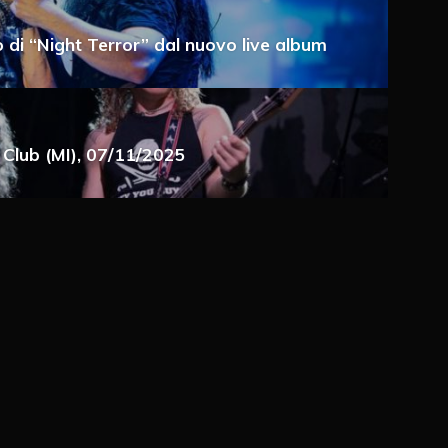
o di “Night Terror” dal nuovo live album
a e-mail
r Club (MI), 07/11/2025
 via e-mail
ché un cookie salvi i miei dati (nome, e-mail,
imo commento.