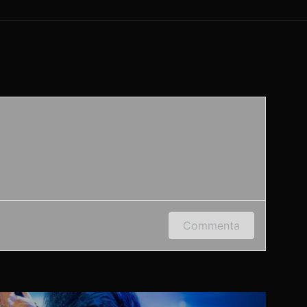
 indirizzo e-mail per lasciare un commento.
Commenta