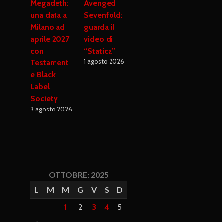
Megadeth:
Avenged
una data a
Sevenfold:
Milano ad
guarda il
aprile 2027
video di
con
“Statica”
1 agosto 2026
Testament
e Black
Label
Society
3 agosto 2026
OTTOBRE: 2025
L
M
M
G
V
S
D
1
2
3
4
5