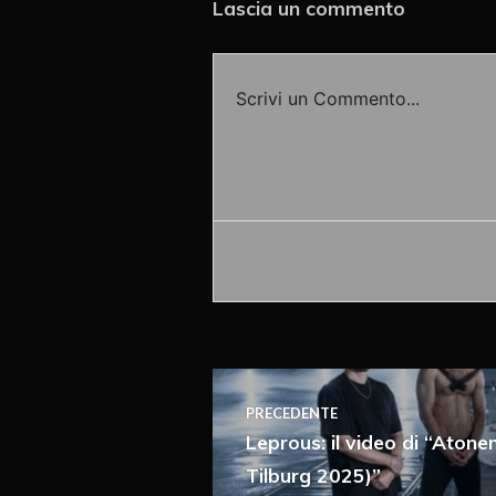
Lascia un commento
Scrivi un Commento...
Accedi o fornisci il tuo nome o
PRECEDENTE
Leprous: il video di “Atone
Tilburg 2025)”