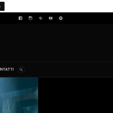
a
tal
NTATTI