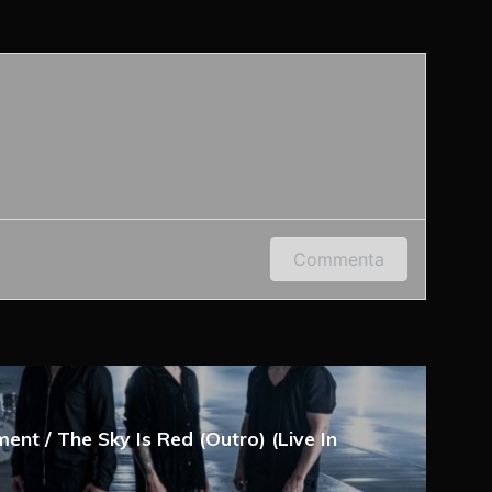
 indirizzo e-mail per lasciare un commento.
Commenta
ment / The Sky Is Red (Outro) (Live In