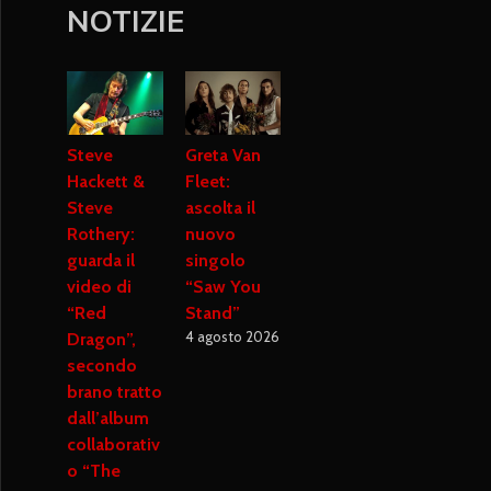
NOTIZIE
Steve
Greta Van
Hackett &
Fleet:
Steve
ascolta il
Rothery:
nuovo
guarda il
singolo
video di
“Saw You
“Red
Stand”
4 agosto 2026
Dragon”,
secondo
brano tratto
dall’album
collaborativ
o “The