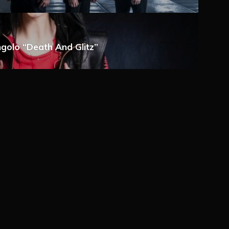
a e-mail
ngolo “Death And Glitz”
 via e-mail
ché un cookie salvi i miei dati (nome, e-mail,
imo commento.