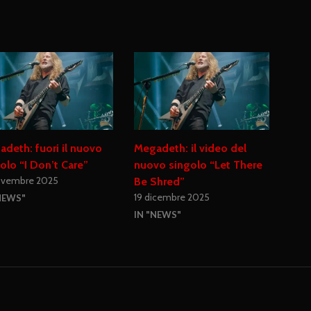
deth: fuori il nuovo
Megadeth: il video del
olo “I Don’t Care”
nuovo singolo “Let There
ovembre 2025
Be Shred”
19 dicembre 2025
NEWS"
IN "NEWS"