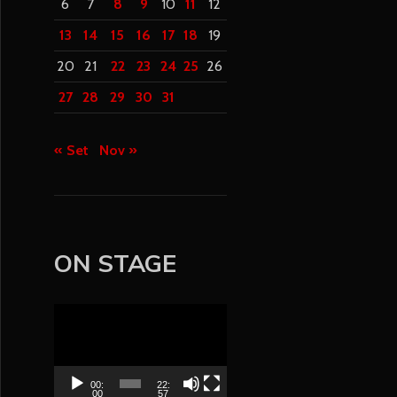
6
7
8
9
10
11
12
13
14
15
16
17
18
19
20
21
22
23
24
25
26
27
28
29
30
31
« Set
Nov »
ON STAGE
V
i
d
e
00:
22:
00
57