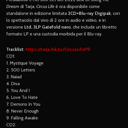
Dream
di Tarja,
Circus Life
è ora disponibile come
standalone in edizione limitata
2CD+Blu-ray Digipak
, con
lo spettacolo dal vivo di 2 ore in audio e video, e in
versione
Ltd. 3LP Gatefold nero
, che include un libretto
formato LP e una custodia morbida per il Blu-ray.
Tracklist
:
https://tarja.lnk.to/CircusLifePR
CD1:
1. Mystique Voyage
2. 500 Letters
3. Naiad
4. Diva
5. You And I
6. Love To Hate
7. Demons In You
8. Never Enough
9. Falling Awake
CD2: