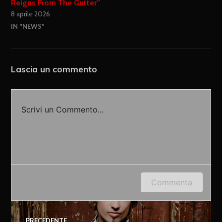
Reigns From The Gutter”
8 aprile 2026
IN "NEWS"
Lascia un commento
Scrivi un Commento...
Accedi o fornisci il tuo nome o indirizzo e-mail
Commenta
per lasciare un commento.
PRECEDENTE