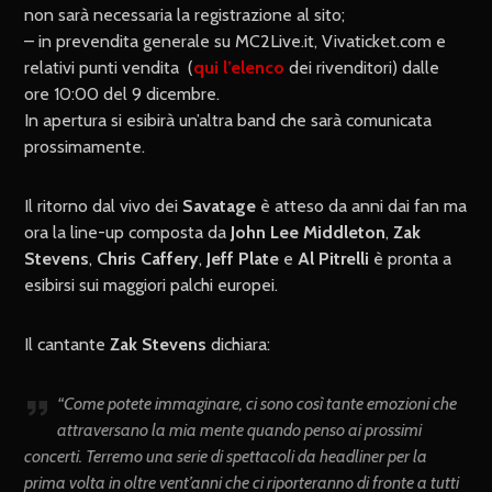
non sarà necessaria la registrazione al sito;
– in prevendita generale su MC2Live.it, Vivaticket.com e
relativi punti vendita (
qui l’elenco
dei rivenditori) dalle
ore 10:00 del 9 dicembre.
In apertura si esibirà un’altra band che sarà comunicata
prossimamente.
Il ritorno dal vivo dei
Savatage
è atteso da anni dai fan ma
ora la line-up composta da
John Lee Middleton
,
Zak
Stevens
,
Chris Caffery
,
Jeff Plate
e
Al Pitrelli
è pronta a
esibirsi sui maggiori palchi europei.
Il cantante
Zak Stevens
dichiara:
“
Come potete immaginare, ci sono così tante emozioni che
attraversano la mia mente quando penso ai prossimi
concerti. Terremo una serie di spettacoli da headliner per la
prima volta in oltre vent’anni che ci riporteranno di fronte a tutti