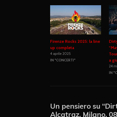
Firenze Rocks 2025: la line
Dirt
up completa
“Ma
4 aprile 2025
Tour
a gi
IN "CONCERTI"
24 m
IN "
Un pensiero su “
Dir
Alcatraz, Milano, 0