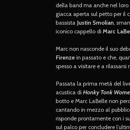
della band ma anche nel loro l
giacca aperta sul petto per il c
bassista
Justin Smolian
, sman
iconico cappello di
Marc LaBe
Marc non nasconde il suo debol
Firenze
in passato e che, qua
spesso a visitare e a rilassarsi
Passata la prima metà del liv
acustica di
Honky Tonk Wom
botto e Marc LaBelle non perde
cantando in mezzo al pubblico
risponde prontamente con i suoi
sul palco per concludere l’ultim