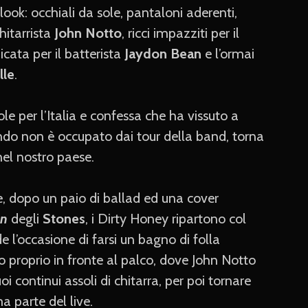
ook: occhiali da sole, pantaloni aderenti,
hitarrista
John Notto
, ricci impazziti per il
icata per il batterista
Jaydon Bean
e l’ormai
lle
.
e per l’Italia e confessa che ha vissuto a
ndo non è occupato dai tour della band, torna
 nel nostro paese.
e, dopo un paio di ballad ed una cover
en
degli
Stones
, i Dirty Honey ripartono col
 l’occasione di farsi un bagno di folla
 proprio in fronte al palco, dove John Notto
 continui assoli di chitarra, per poi tornare
a parte del live.