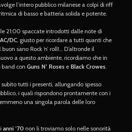
volge l’intero pubblico milanese a colpi di riff
ritmica di basso e batteria solida e potente.
alle 21:00 spaccate introdotti dalle note di
AC/DC
, giusto per ricordare a tutti quanti che
 buon sano Rock ‘n’ roll!… D’altronde il
nuovo a questo ambiente, ricordiamo che in
o band con
Guns N’ Roses
e
Black Crowes
.
 subito tutti i presenti, allungando spesso
pubblico, i quali rispondono prontamente con i
 nemmeno una singola parola delle loro
li
anni ’70
non li troviamo solo nelle sonorità