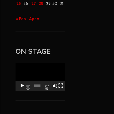
25
26
27
28
29
30
31
« Feb
Apr »
ON STAGE
V
i
d
e
00:
22:
00
51
o
P
l
a