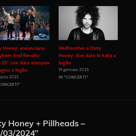
y Honey: annunciano
Wolfmother e Dirty
yhem And Revelry
Honey: due date in Italia a
 25” con date europee
luglio
14 gennaio 2025
ugno e luglio
arzo 2025
IN "CONCERTI"
CONCERTI"
ty Honey + Pillheads –
8/03/2024
”