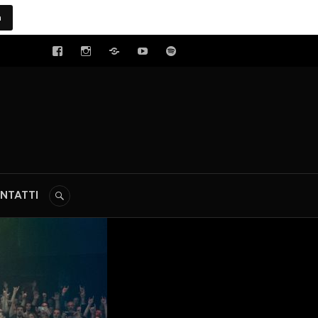
a
tal
NTATTI