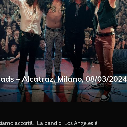
eads – Alcatraz, Milano, 08/03/2024
siamo accorti!… La band di Los Angeles è