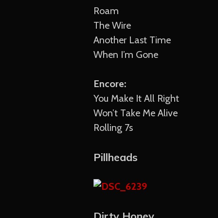
Roam
The Wire
Another Last Time
When I’m Gone
Encore:
You Make It All Right
Won’t Take Me Alive
Rolling 7s
Pillheads
Dirty Honey