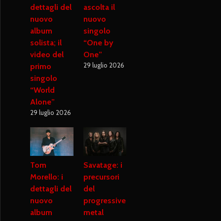
dettagli del
ascolta il
nuovo
nuovo
album
singolo
solista; il
“One by
video del
One”
29 luglio 2026
primo
singolo
“World
Alone”
29 luglio 2026
Tom
Savatage: i
Morello: i
precursori
dettagli del
del
nuovo
progressive
album
metal