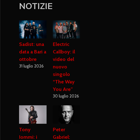
NOTIZIE
Sadist: una
Electric
data a Bari a
Callboy: il
ottobre
video del
31 luglio 2026
nuovo
singolo
“The Way
You Are”
30 luglio 2026
Tony
Peter
Iommi: i
Gabriel: