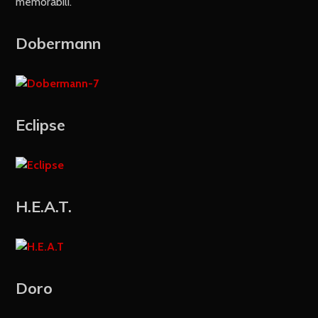
memorabili.
Dobermann
Eclipse
H.E.A.T.
Doro