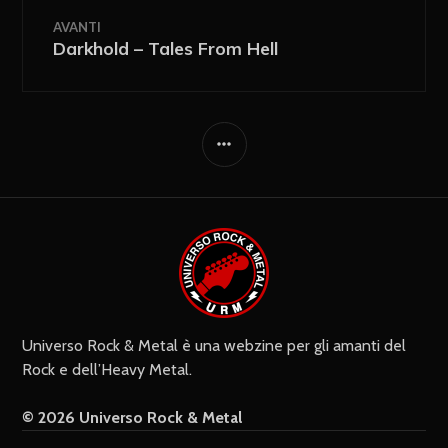
AVANTI
Darkhold – Tales From Hell
Ricevi i nuovi articoli via e-mail
Immediata
Giornalmente
Ricevi i nuovi commenti via e-mail
Settimanalmente
Do il mio consenso affinché un
cookie salvi i miei dati (nome, e-mail,
sito web) per il prossimo commento.
Universo Rock & Metal è una webzine per gli amanti del
Rock e dell’Heavy Metal.
© 2026 Universo Rock & Metal