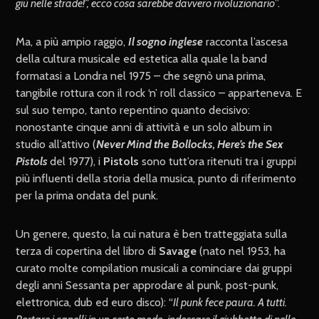
giù nelle strade!”, ecco cosa sarebbe davvero rivoluzionario
”.
Ma, a più ampio raggio,
Il sogno inglese
racconta l’ascesa
della cultura musicale ed estetica alla quale la band
formatasi a Londra nel 1975 – che segnò una prima,
tangibile rottura con il rock ‘n’ roll classico – apparteneva. E
sul suo tempo, tanto repentino quanto decisivo:
nonostante cinque anni di attività e un solo album in
studio all’attivo (
Never Mind the Bollocks, Here’s the Sex
Pistols
del 1977), i
Pistols
sono tutt’ora ritenuti tra i gruppi
più influenti della storia della musica, punto di riferimento
per la prima ondata del punk.
Un genere, questo, la cui natura è ben tratteggiata sulla
terza di copertina del libro di
Savage
(nato nel 1953, ha
curato molte compilation musicali a cominciare dai gruppi
degli anni Sessanta per approdare al punk, post-punk,
elettronica, dub ed euro disco): “
Il punk fece paura. A tutti.