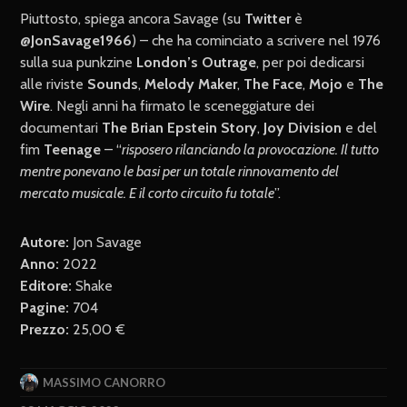
Piuttosto, spiega ancora Savage (su
Twitter
è
@JonSavage1966
) – che ha cominciato a scrivere nel 1976
sulla sua punkzine
London’s Outrage
, per poi dedicarsi
alle riviste
Sounds
,
Melody Maker
,
The Face
,
Mojo
e
The
Wire
. Negli anni ha firmato le sceneggiature dei
documentari
The Brian Epstein Story
,
Joy Division
e del
fim
Teenage
– “
risposero rilanciando la provocazione. Il tutto
mentre ponevano le basi per un totale rinnovamento del
mercato musicale. E il corto circuito fu totale
”.
Autore:
Jon Savage
Anno:
2022
Editore:
Shake
Pagine:
704
Prezzo:
25,00 €
MASSIMO CANORRO