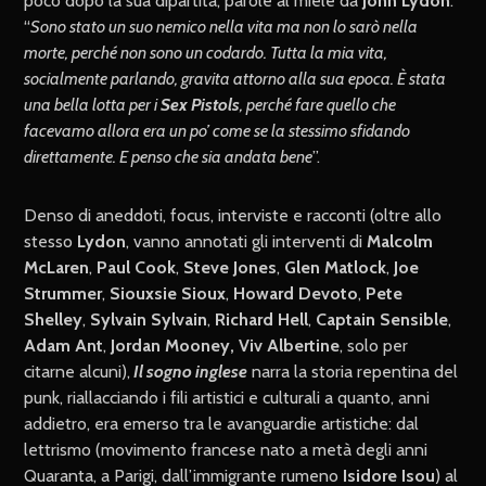
poco dopo la sua dipartita, parole al miele da
John Lydon
:
“
Sono stato un suo nemico nella vita ma non lo sarò nella
morte, perché non sono un codardo. Tutta la mia vita,
socialmente parlando, gravita attorno alla sua epoca. È stata
una bella lotta per i
Sex Pistols
, perché fare quello che
facevamo allora era un po’ come se la stessimo sfidando
direttamente. E penso che sia andata bene
”.
Denso di aneddoti, focus, interviste e racconti (oltre allo
stesso
Lydon
, vanno annotati gli interventi di
Malcolm
McLaren
,
Paul Cook
,
Steve Jones
,
Glen Matlock
,
Joe
Strummer
,
Siouxsie Sioux
,
Howard Devoto
,
Pete
Shelley
,
Sylvain Sylvain
,
Richard Hell
,
Captain Sensible
,
Adam Ant
,
Jordan Mooney,
Viv Albertine
, solo per
citarne alcuni),
Il sogno inglese
narra la storia repentina del
punk, riallacciando i fili artistici e culturali a quanto, anni
addietro, era emerso tra le avanguardie artistiche: dal
lettrismo (movimento francese nato a metà degli anni
Quaranta, a Parigi, dall’immigrante rumeno
Isidore Isou
) al