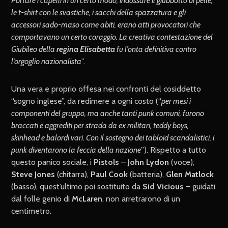
Portare i capelli in un certo modo, indossare il giubbotto di pelle,
le t-shirt con le svastiche, i sacchi della spazzatura e gli
accessori sado-maso come abiti, erano atti provocatori che
comportavano un certo coraggio. La creativa contestazione del
Giubileo della
regina Elisabetta
fu l’onta definitiva contro
l’orgoglio nazionalista
”.
Una vera e proprio offesa nei confronti del cosiddetto
“sogno inglese”, da redimere a ogni costo (“
per mesi i
componenti del gruppo, ma anche tanti punk comuni, furono
braccati e aggrediti per strada da ex militari, teddy boys,
skinhead e balordi vari. Con il sostegno dei tabloid scandalistici, i
punk diventarono la feccia della nazione
”). Rispetto a tutto
questo panico sociale, i
Pistols
–
John Lydon
(voce),
Steve Jones
(chitarra),
Paul Cook
(batteria),
Glen Matlock
(basso), quest’ultimo poi sostituito da
Sid Vicious
– guidati
dal folle genio di
McLaren
, non arretrarono di un
centimetro.