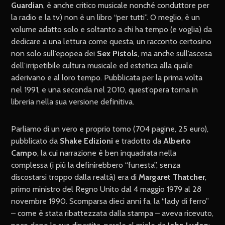
Guardian
, è anche critico musicale nonché conduttore per
la radio e la tv) non è un libro “per tutti”. O meglio, è un
volume adatto solo e soltanto a chi ha tempo (e voglia) da
dedicare a una lettura come questa, un racconto certosino
non solo sull’epopea dei
Sex Pistols
, ma anche sull’ascesa
dell’irripetibile cultura musicale ed estetica alla quale
aderivano e al loro tempo. Pubblicata per la prima volta
nel 1991, e una seconda nel 2010, quest’opera torna in
libreria nella sua versione definitiva.
Parliamo di un vero e proprio tomo (704 pagine, 25 euro),
pubblicato da
Shake Edizioni
e tradotto da
Alberto
Campo
, la cui narrazione è ben inquadrata nella
complessa (i più la definirebbero “funesta”, senza
discostarsi troppo dalla realtà) era di
Margaret Thatcher
,
primo ministro del Regno Unito dal 4 maggio 1979 al 28
novembre 1990. Scomparsa dieci anni fa, la “lady di ferro”
– come è stata ribattezzata dalla stampa – aveva ricevuto,