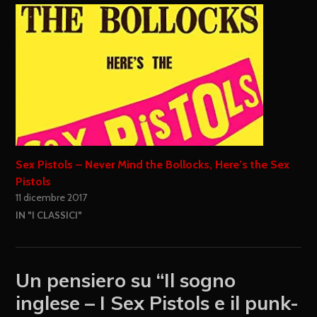
Sex Pistols – Never Mind the Bollocks, Here’s the Sex
Pistols
11 dicembre 2017
IN "I CLASSICI"
Un pensiero su “
Il sogno
inglese – I Sex Pistols e il punk-