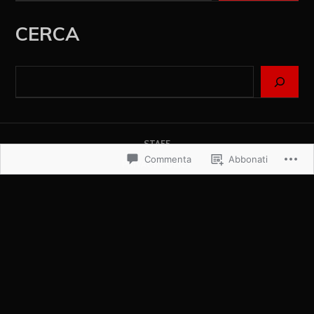
CERCA
STAFF
Commenta
Abbonati
PRIVACY POLICY
COOKIE POLICY
CHI SIAMO
COLLABORA