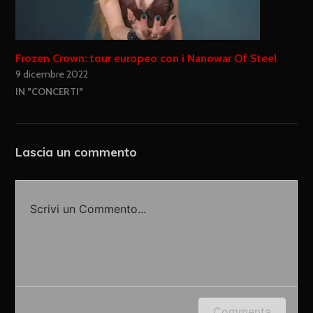
Frozen Crown: tour europeo con i Nanowar Of Steel
9 dicembre 2022
IN "CONCERTI"
Lascia un commento
Scrivi un Commento...
Accedi o fornisci il tuo nome o indirizzo e-mail
Commenta