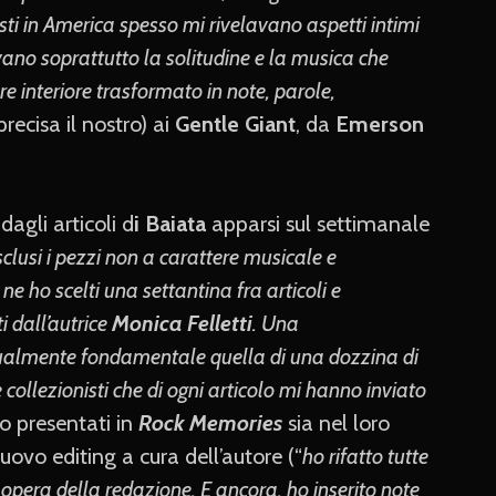
isti in America spesso mi rivelavano aspetti intimi
vano soprattutto la solitudine e la musica che
e interiore trasformato in note, parole,
 precisa il nostro) ai
Gentle Giant
, da
Emerson
.
dagli articoli d
i Baiata
apparsi sul settimanale
sclusi i pezzi non a carattere musicale e
e ho scelti una settantina fra articoli e
ti dall’autrice
Monica Felletti
. Una
egualmente fondamentale quella di una dozzina di
 collezionisti che di ogni articolo mi hanno inviato
no presentati in
Rock Memories
sia nel loro
uovo editing a cura dell’autore (“
ho rifatto tutte
 opera della redazione. E ancora, ho inserito note