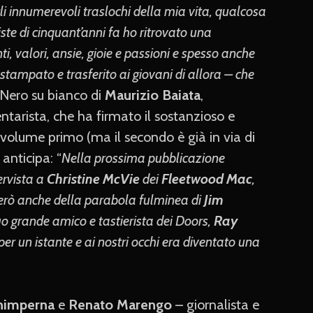
li innumerevoli traslochi della mia vita, qualcosa
iste di cinquant’anni fa ho ritrovato una
i, valori, ansie, gioie e passioni e spesso anche
 stampato e trasferito ai giovani di allora – che
. Nero su bianco di
Maurizio Baiata
,
ntarista, che ha firmato il sostanzioso e
 volume primo (ma il secondo è già in via di
anticipa: “
Nella prossima pubblicazione
tervista a
Christine McVie
dei
Fleetwood Mac
,
rò anche della parabola fulminea di
Jim
uo grande amico e tastierista dei Doors,
Ray
 per un istante e ai nostri occhi era diventato una
himperna
e
Renato Marengo
– giornalista e