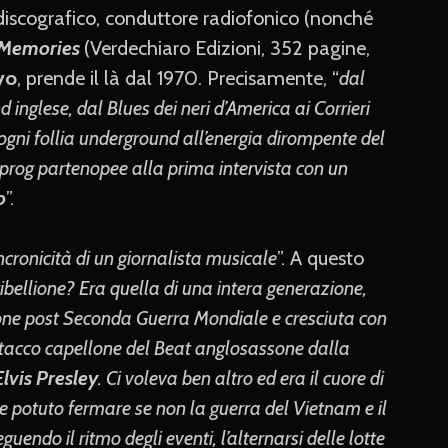
e discografico, conduttore radiofonico (nonché
 Memories
(Verdechiaro Edizioni, 352 pagine,
yo
, prende il là dal 1970. Precisamente, “
dal
 inglese, dal Blues dei neri d’America ai Corrieri
 ogni follia underground all’energia dirompente del
prog partenopee alla prima intervista con un
o
”.
 sincronicità di un giornalista musicale
”. A questo
ribellione? Era quella di una intera generazione,
ione post Seconda Guerra Mondiale e cresciuta con
o stacco capellone del Beat anglosassone dalla
Elvis Presley
. Ci voleva ben altro ed era il cuore di
 potuto fermare se non la guerra del Vietnam e il
eguendo il ritmo degli eventi, l’alternarsi delle lotte