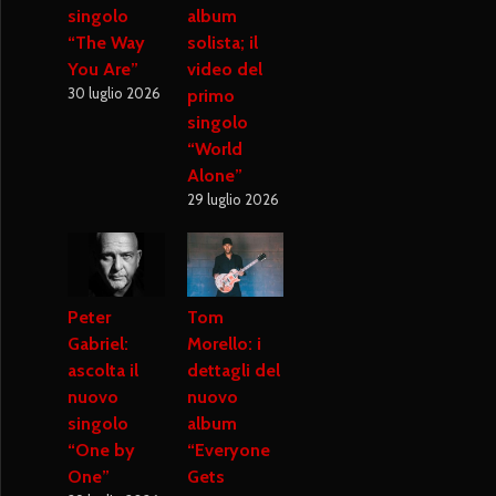
singolo
album
“The Way
solista; il
You Are”
video del
30 luglio 2026
primo
singolo
“World
Alone”
29 luglio 2026
Peter
Tom
Gabriel:
Morello: i
ascolta il
dettagli del
nuovo
nuovo
singolo
album
“One by
“Everyone
One”
Gets