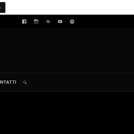
a
tal
NTATTI