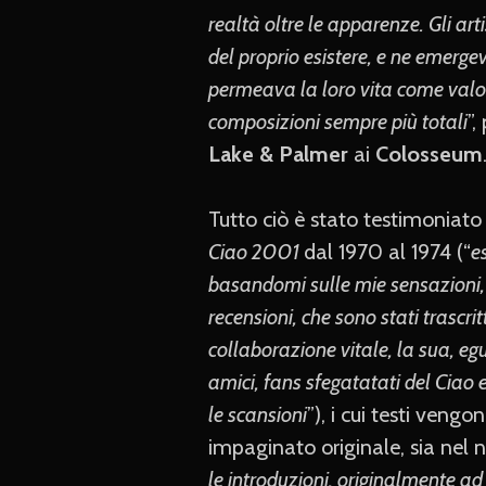
realtà oltre le apparenze. Gli art
del proprio esistere, e ne emerge
permeava la loro vita come valor
composizioni sempre più totali
”,
Lake & Palmer
ai
Colosseum
Tutto ciò è stato testimoniato 
Ciao 2001
dal 1970 al 1974 (“
e
basandomi sulle mie sensazioni, n
recensioni, che sono stati trascrit
collaborazione vitale, la sua, 
amici, fans sfegatatati del Ciao e
le scansioni
”), i cui testi vengo
impaginato originale, sia nel n
le introduzioni, originalmente ad