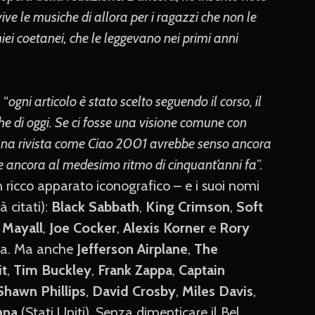
ive le musiche di allora per i ragazzi che non le
iei coetanei, che le leggevano nei primi anni
 “
ogni articolo è stato scelto seguendo il corso, il
he di oggi. Se ci fosse una visione comune con
, una rivista come Ciao 2001 avrebbe senso ancora
tte ancora al medesimo ritmo di cinquant’anni fa
”.
 ricco apparato iconografico – e i suoi nomi
à citati):
Black Sabbath
,
King Crimson
,
Soft
 Mayall
,
Joe Cocker
,
Alexis Korner
e
Rory
na. Ma anche
Jefferson Airplane
,
The
it
,
Tim Buckley
,
Frank Zappa
,
Captain
Shawn Phillips
,
David Crosby
,
Miles Davis
,
ana
(Stati Uniti). Senza dimenticare il Bel