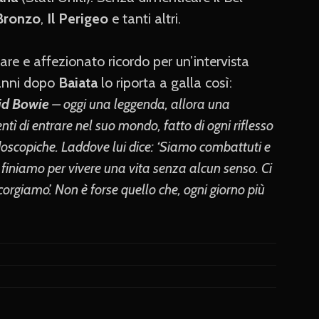
 Bronzo
,
Il Perigeo
e tanti altri.
lare e affezionato ricordo per un’intervista
anni dopo
Baiata
lo riporta a galla così:
id Bowie
– oggi una leggenda, allora una
tì di entrare nel suo mondo, fatto di ogni riflesso
doscopiche. Laddove lui dice: ‘Siamo combattuti e
 finiamo per vivere una vita senza alcun senso. Ci
rgiamo’. Non è forse quello che, ogni giorno più