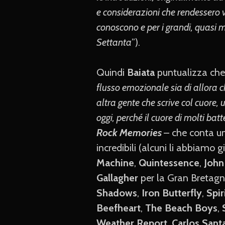
e considerazioni che rendessero v
conoscono e per i grandi, quasi m
Settanta
”).
Quindi
Baiata
puntualizza che
flusso emozionale sia di allora c
altra gente che scrive col cuore
oggi, perché il cuore di molti ba
Rock Memories
– che conta un
incredibili (alcuni li abbiamo gi
Machine
,
Quintessence
,
John
Gallagher
per la Gran Bretag
Shadows
,
Iron Butterfly
,
Spir
Beefheart
,
The Beach Boys
,
Weather Report
,
Carlos Sant