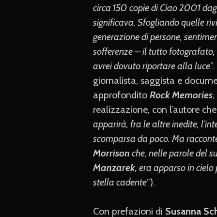
circa 150 copie di Ciao 2001
dag
significava. Sfogliando quelle riv
generazione di persone, sentiment
sofferenze – il tutto fotografato,
avrei dovuto riportare alla luce
”
giornalista, saggista e docume
approfondito
Rock Memories
,
realizzazione, con l’autore che 
apparirà, fra le altre inedite, l’in
scomparsa da poco. Ma racconte
Morrison
che, nelle parole del s
Manzarek
, era apparso in cielo
stella cadente
”).
Con prefazioni di
Susanna Sc