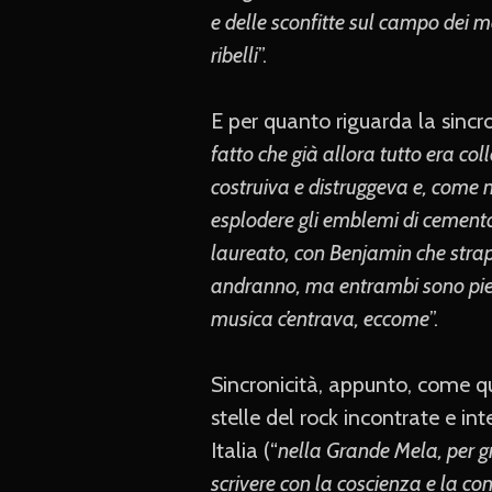
e delle sconfitte sul campo dei mo
ribelli
”.
E per quanto riguarda la sincro
fatto che già allora tutto era co
costruiva e distruggeva e, come ne
esplodere gli emblemi di cemento 
laureato, con Benjamin che strap
andranno, ma entrambi sono piena
musica c’entrava, eccome
”.
Sincronicità, appunto, come qu
stelle del rock incontrate e int
Italia (“
nella Grande Mela, per g
scrivere con la coscienza e la c