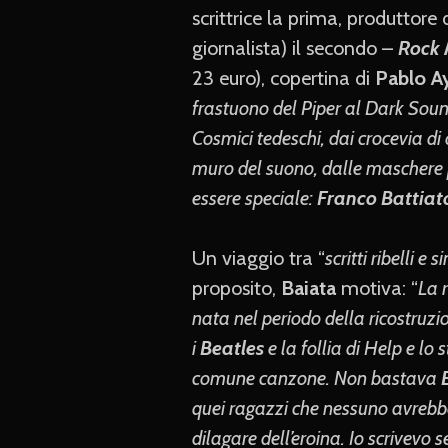
scrittrice la prima, produttor
giornalista) il secondo –
Rock
23 euro), copertina di
Pablo A
frastuono del Piper al Dark Sound
Cosmici tedeschi, dai crocevia di
muro del suono, dalle maschere 
essere speciale:
Franco Battiat
Un viaggio tra “
scritti ribelli e
proposito,
Baiata
motiva: “
La 
nata nel periodo della ricostruz
i
Beatles
e la follia di Help e l
comune canzone. Non bastava
quei ragazzi che nessuno avrebbe
dilagare dell’eroina. Io scrivevo s