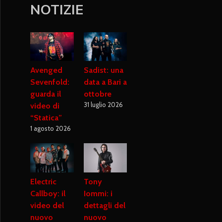
NOTIZIE
Avenged
Sadist: una
Sevenfold:
data a Bari a
guarda il
ottobre
31 luglio 2026
video di
“Statica”
1 agosto 2026
Electric
Tony
Callboy: il
Iommi: i
video del
dettagli del
nuovo
nuovo