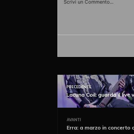
Scrivi un Commento...
Accedi o fornisci il tuo nome o
PRECEDENTE
Lacuna Coil: guarda il liv
AVANTI
Ricevi i nuovi articoli vi
Erra: a marzo in concerto 
Immediata