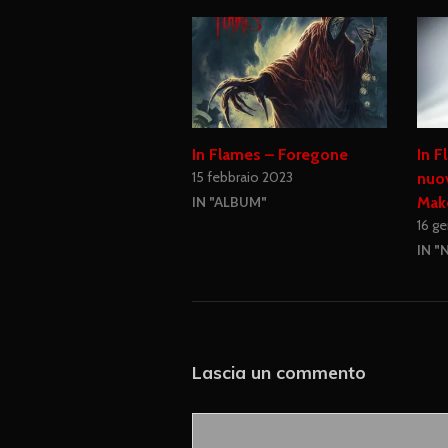
In Flames – Foregone
In F
15 febbraio 2023
nuo
Mak
IN "ALBUM"
16 g
IN "
Lascia un commento