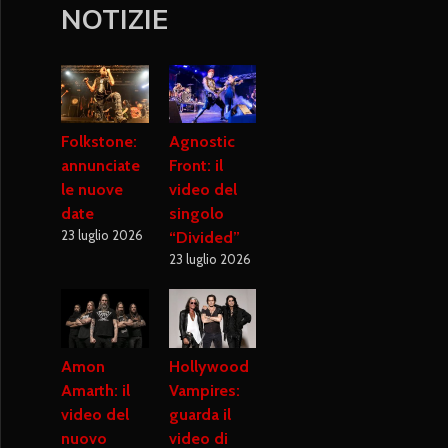
NOTIZIE
Folkstone:
Agnostic
annunciate
Front: il
le nuove
video del
date
singolo
23 luglio 2026
“Divided”
23 luglio 2026
Amon
Hollywood
Amarth: il
Vampires:
video del
guarda il
nuovo
video di