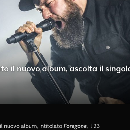
o il nuovo album, ascolta il singol
l nuovo album, intitolato
Foregone
, il 23