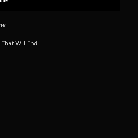
ne
:
s That Will End