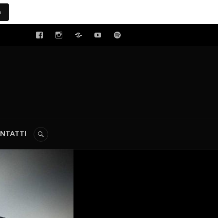
a
tal
NTATTI