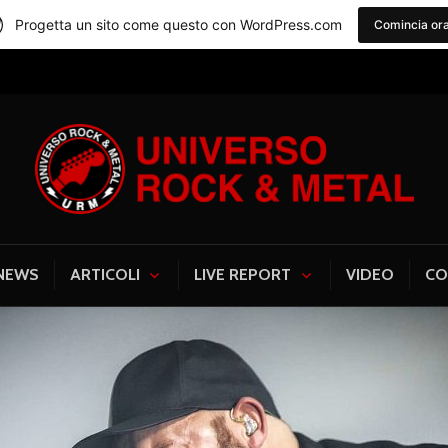
Progetta un sito come questo con WordPress.com
Comincia or
Universo Rock & Me
NEWS
ARTICOLI
LIVE REPORT
VIDEO
CO