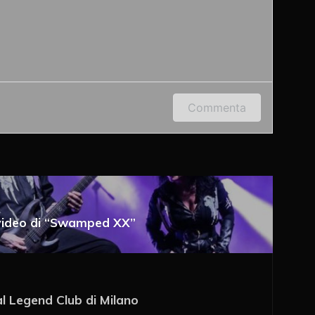
 indirizzo e-mail per lasciare un commento.
Commenta
e video di “Swamped XX”
a e-mail
al Legend Club di Milano