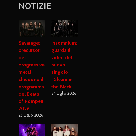
NOTIZIE
Savatage: i
Insomnium:
precursori
guarda il
del
video del
progressive
nuovo
metal
singolo
chiudono il
“Gleam in
programma
the Black”
24 luglio 2026
del Beats
of Pompeii
2026
25 luglio 2026