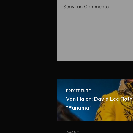
Scrivi un Commento...
Accedi o fornisci il tuo nome o
PRECEDENTE
Van Halen: David Lee Roth 
“Panama”
Ricevi i nuovi articoli vi
AVANTI