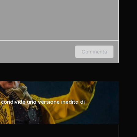
 indirizzo e-mail per lasciare un commento.
Commenta
condivide una versione inedita di
a e-mail