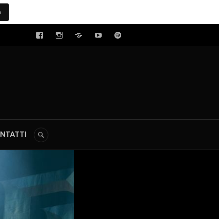
a
tal
NTATTI