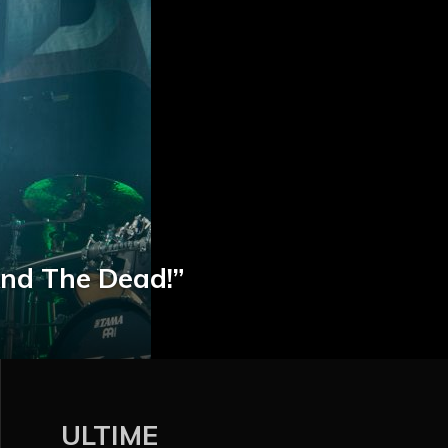
And The Dead!”
ULTIME