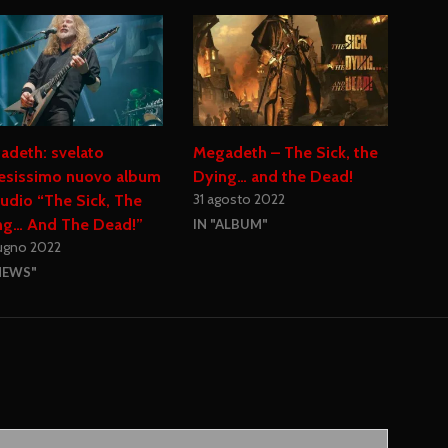
adeth: svelato
Megadeth – The Sick, the
tesissimo nuovo album
Dying… and the Dead!
31 agosto 2022
tudio “The Sick, The
ng… And The Dead!”
IN "ALBUM"
iugno 2022
NEWS"