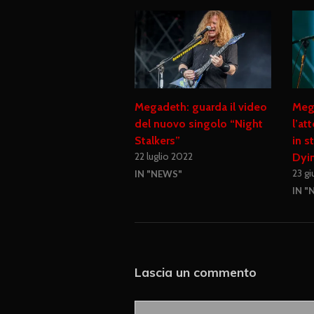
Megadeth: guarda il video
Meg
del nuovo singolo “Night
l’at
Stalkers”
in s
22 luglio 2022
Dyi
23 g
IN "NEWS"
IN "
Lascia un commento