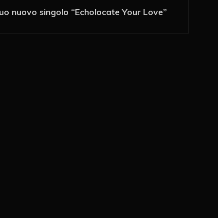
l suo nuovo singolo “Echolocate Your Love”
 via e-mail
ché un cookie salvi i miei dati (nome, e-mail,
imo commento.