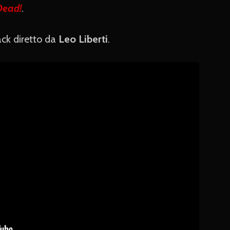
Dead!
.
rack diretto da
Leo Liberti
.