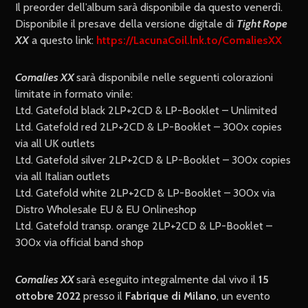
Il preorder dell’album sarà disponibile da questo venerdì.
Disponibile il presave della versione digitale di
Tight Rope
XX
a questo link:
https://LacunaCoil.lnk.to/ComaliesXX
Comalies XX
sarà disponibile nelle seguenti colorazioni
limitate in formato vinile:
Ltd. Gatefold black 2LP+2CD & LP-Booklet – Unlimited
Ltd. Gatefold red 2LP+2CD & LP-Booklet – 300x copies
via all UK outlets
Ltd. Gatefold silver 2LP+2CD & LP-Booklet – 300x copies
via all Italian outlets
Ltd. Gatefold white 2LP+2CD & LP-Booklet – 300x via
Distro Wholesale EU & EU Onlineshop
Ltd. Gatefold transp. orange 2LP+2CD & LP-Booklet –
300x via official band shop
Comalies XX
sarà eseguito integralmente dal vivo il
15
ottobre 2022
presso il
Fabrique di Milano
, un evento