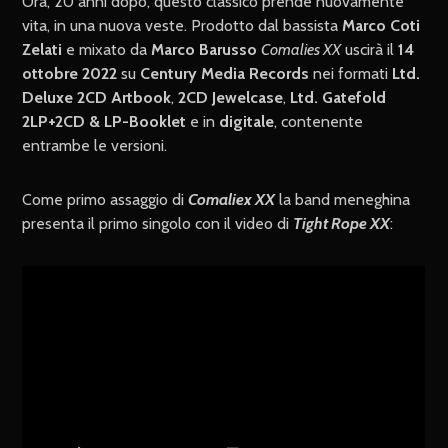
Ora, 20 anni dopo, questo classico prende nuovamente
vita, in una nuova veste. Prodotto dal bassista
Marco Coti
Zelati
e mixato da
Marco Barusso
Comalies XX
uscirà il
14
ottobre 2022
su
Century Media Records
nei formati
Ltd.
Deluxe 2CD Artbook
,
2CD Jewelcase
,
Ltd. Gatefold
2LP+2CD & LP-Booklet
e in
digitale
, contenente
entrambe le versioni.
Come primo assaggio di
Comaliex XX
la band meneghina
presenta il primo singolo con il video di
Tight Rope XX
: