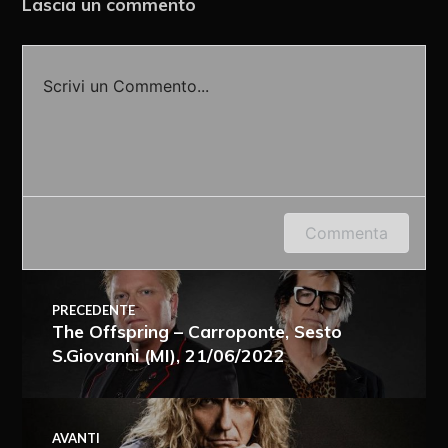
Lascia un commento
Scrivi un Commento...
Accedi o fornisci il tuo nome o indirizzo e-mail
Commenta
per lasciare un commento.
PRECEDENTE
The Offspring – Carroponte, Sesto
S.Giovanni (MI), 21/06/2022
AVANTI