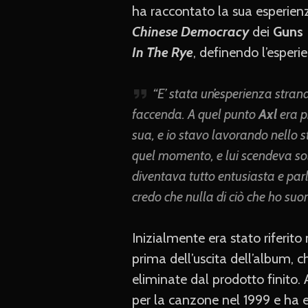
ha raccontato la sua esperienz
Chinese Democracy
dei
Guns 
In The Rye
, definendo l’esper
“E’ stata un’esperienza stran
faccenda. A quel punto
Axl
era p
sua, e io stavo lavorando nello st
quel momento, e lui scendeva sol
diventava tutto entusiasta e par
credo che nulla di ciò che ho suo
Inizialmente era stato riferi
prima dell’uscita dell’album, ch
eliminate dal prodotto finito.
per la canzone nel 1999 e ha e