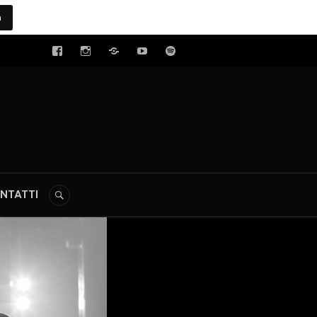
a
tal
NTATTI