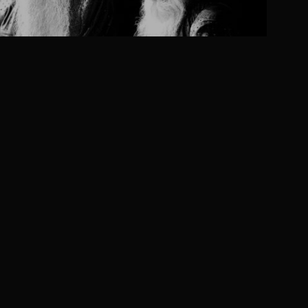
 via e-mail
ché un cookie salvi i miei dati (nome, e-mail,
imo commento.