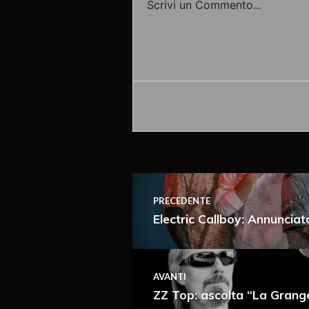
Scrivi un Commento...
Accedi o fornisci il tuo nome o
PRECEDENTE
Electric Callboy: Annuncia
AVANTI
Ricevi i nuovi articoli vi
ZZ Top: ascolta “La Grang
Immediata