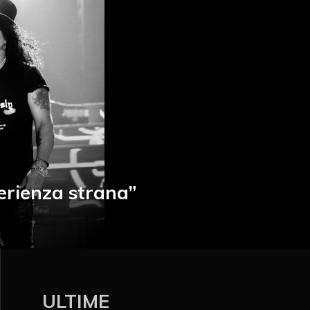
erienza strana”
ULTIME