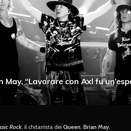
n May, “Lavorare con Axl fu un’esp
ssic Rock
, il chitarrista dei
Queen
,
Brian May
,