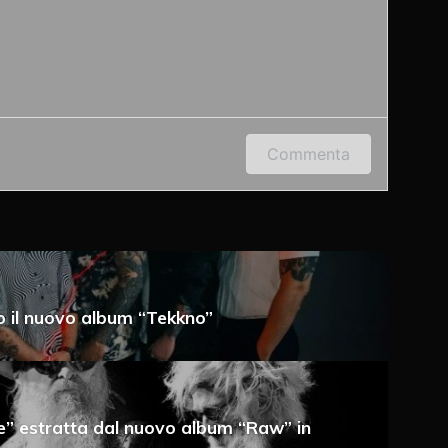
 indirizzo e-mail per lasciare un commento.
Commenta
to il nuovo album “Tekkno”
a e-mail
e” estratta dal nuovo album “Raw” in