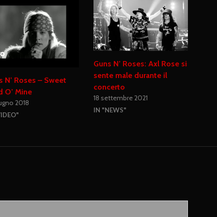
Guns N’ Roses: Axl Rose si
sente male durante il
s N’ Roses – Sweet
concerto
d O’ Mine
18 settembre 2021
iugno 2018
IN "NEWS"
VIDEO"