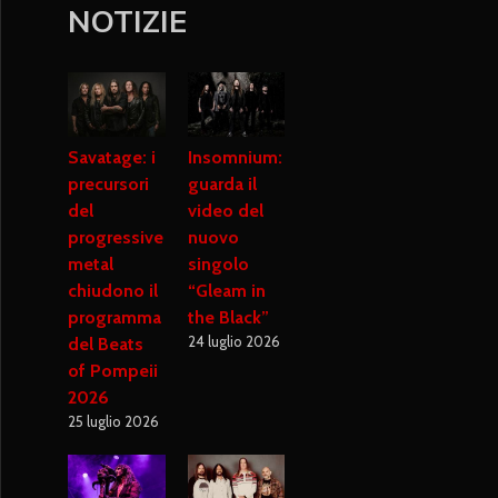
NOTIZIE
Savatage: i
Insomnium:
precursori
guarda il
del
video del
progressive
nuovo
metal
singolo
chiudono il
“Gleam in
programma
the Black”
24 luglio 2026
del Beats
of Pompeii
2026
25 luglio 2026