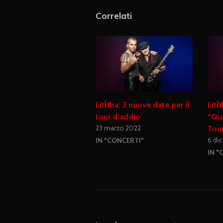
Correlati
Litfiba: 3 nuove date per il
Litf
tour d’addio
“Qua
23 marzo 2022
Tou
6 di
IN "CONCERTI"
IN "