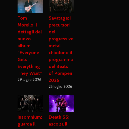
Tom
Savatage: i
Morello: i
precursori
dettagli del
del
nuovo
progressive
album
metal
“Everyone
chiudono il
Gets
programma
Everything
del Beats
They Want”
of Pompeii
29 luglio 2026
2026
25 luglio 2026
Insomnium:
Death SS:
guarda il
ascolta il