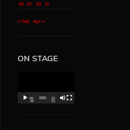
28
29
30
31
« Feb
Apr »
ON STAGE
V
i
d
e
00:
22:
00
51
o
P
l
a