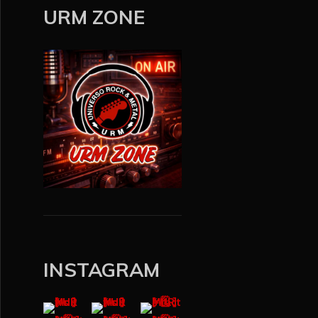
y
URM ZONE
e
r
INSTAGRAM