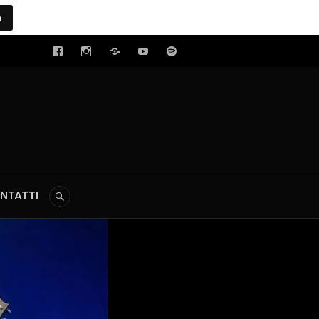
a
tal
NTATTI