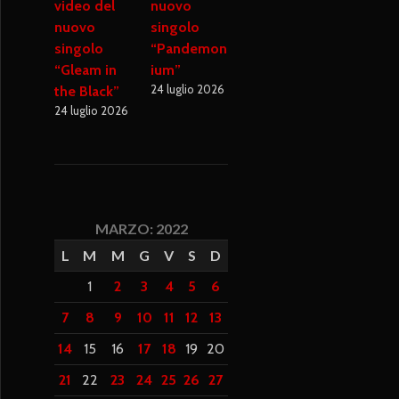
video del
nuovo
nuovo
singolo
singolo
“Pandemon
“Gleam in
ium”
24 luglio 2026
the Black”
24 luglio 2026
MARZO: 2022
L
M
M
G
V
S
D
1
2
3
4
5
6
7
8
9
10
11
12
13
14
15
16
17
18
19
20
21
22
23
24
25
26
27