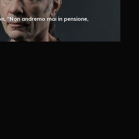
a e-mail
on, “Non andremo mai in pensione,
 via e-mail
ché un cookie salvi i miei dati (nome, e-mail,
imo commento.