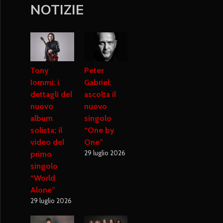
NOTIZIE
Tony
Peter
Iommi: i
Gabriel:
dettagli del
ascolta il
nuovo
nuovo
album
singolo
solista; il
“One by
video del
One”
29 luglio 2026
primo
singolo
“World
Alone”
29 luglio 2026