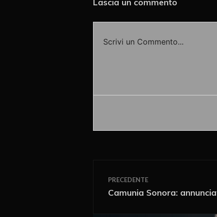
Lascia un commento
Scrivi un Commento...
Accedi o fornisci il tuo nome o
PRECEDENTE
Camunia Sonora: annunciat