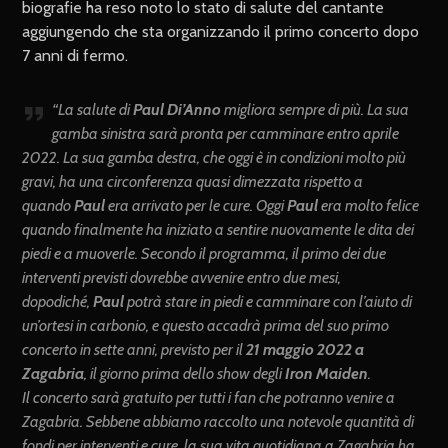
biografie ha reso noto lo stato di salute del cantante
aggiungendo che sta organizzando il primo concerto dopo
7 anni di fermo.
“La salute di
Paul Di’Anno
migliora sempre di più. La sua
gamba sinistra sarà pronta per camminare entro aprile
2022. La sua gamba destra, che oggi è in condizioni molto più
gravi, ha una circonferenza quasi dimezzata rispetto a
quando
Paul
era arrivato per le cure. Oggi
Paul
era molto felice
quando finalmente ha iniziato a sentire nuovamente le dita dei
piedi e a muoverle. Secondo il programma, il primo dei due
interventi previsti dovrebbe avvenire entro due mesi,
dopodiché,
Paul
potrà stare in piedi e camminare con l’aiuto di
un’ortesi in carbonio, e questo accadrà prima del suo primo
concerto in sette anni, previsto per il
21 maggio 2022 a
Zagabria
, il giorno prima dello show degli
Iron Maiden
.
Il concerto sarà gratuito per tutti i fan che potranno venire a
Zagabria. Sebbene abbiamo raccolto una notevole quantità di
fondi per interventi e cure, la sua vita quotidiana a Zagabria ha