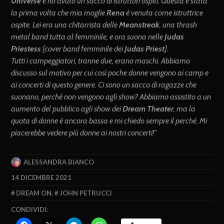
Universe
e ho avuto un sacco di istruttori ospiti. Questa è stata
la prima volta che mia moglie
Rena
è venuta come istruttrice
ospite. Lei era una chitarrista delle
Meanstreak
, una thrash
metal band tutta al femminile, e ora suona nelle
Judas
Priestess
[cover band femminile dei
Judas Priest
].
Tutti i campeggiatori, tranne due, erano maschi. Abbiamo
discusso sul motivo per cui così poche donne vengono ai camp e
ai concerti di questo genere. Ci sono un sacco di ragazze che
suonano, perché non vengono agli show? Abbiamo assistito a un
aumento del pubblico agli show dei
Dream Theater
, ma la
quota di donne è ancora bassa e mi chiedo sempre il perché. Mi
piacerebbe vedere più donne ai nostri concerti!”
ALESSANDRA BIANCO
14 DICEMBRE 2021
DREAM ON
,
JOHN PETRUCCI
CONDIVIDI: