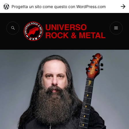
Progetta un sito come questo con WordPress.com
C
Universo Rock &
Metal