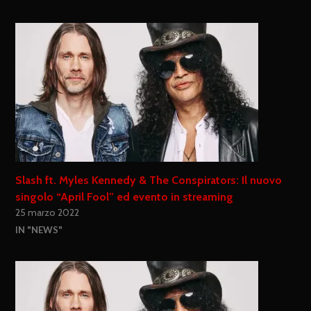
Slash ft. Myles Kennedy & The Conspirators: Il nuovo
singolo “April Fool” ed evento in streaming
25 marzo 2022
IN "NEWS"