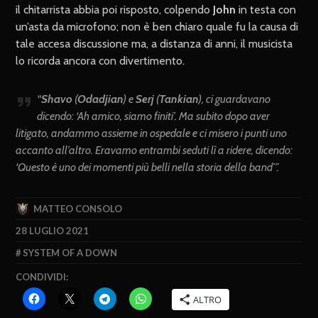
il chitarrista abbia poi risposto, colpendo
John
in testa con
un’asta da microfono; non è ben chiaro quale fu la causa di
tale accesa discussione ma, a distanza di anni, il musicista
lo ricorda ancora con divertimento.
“
Shavo
(
Odadjian
)
e
Serj
(
Tankian
)
,
ci guardavano
dicendo: ‘Ah amico, siamo finiti’. Ma subito dopo aver
litigato, andammo assieme in ospedale e ci misero i punti uno
accanto all’altro. Eravamo entrambi seduti lì a ridere, dicendo:
‘Questo è uno dei momenti più belli nella storia della band’”.
MATTEO CONSOLO
28 LUGLIO 2021
SYSTEM OF A DOWN
CONDIVIDI:
ALTRO