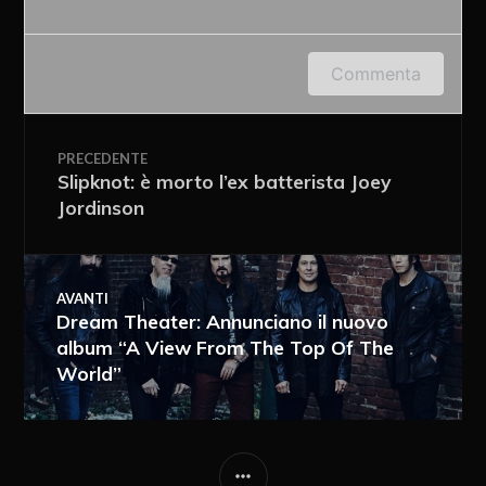
Accedi o fornisci il tuo nome o indirizzo e-mail
Commenta
per lasciare un commento.
PRECEDENTE
Slipknot: è morto l’ex batterista Joey
Jordinson
AVANTI
Dream Theater: Annunciano il nuovo
album “A View From The Top Of The
World”
Ricevi i nuovi articoli via e-mail
Immediata
Giornalmente
Ricevi i nuovi commenti via e-mail
Settimanalmente