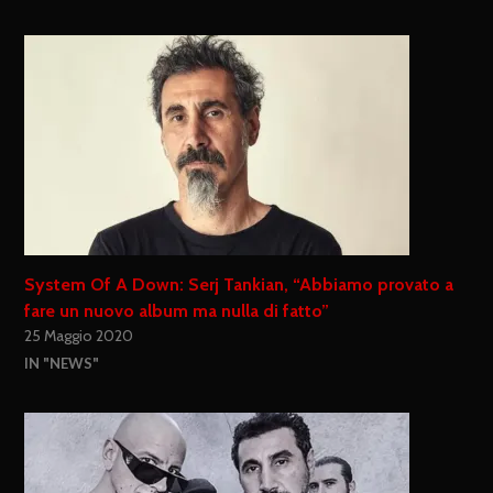
System Of A Down: Serj Tankian, “Abbiamo provato a
fare un nuovo album ma nulla di fatto”
25 Maggio 2020
IN "NEWS"