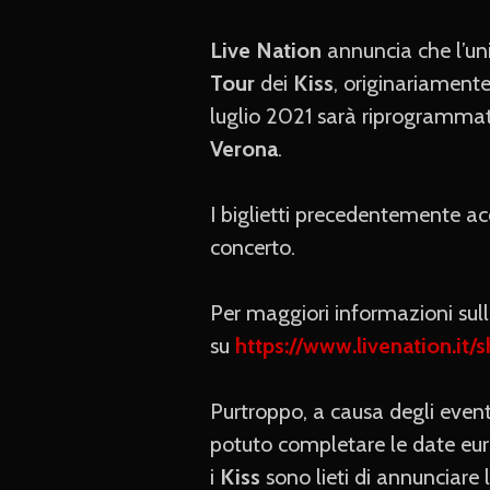
Live Nation
annuncia che l’uni
Tour
dei
Kiss
, originariamente 
luglio 2021 sarà riprogrammat
Verona
.
I biglietti precedentemente acq
concerto.
Per maggiori informazioni sulla 
su
https://www.livenation.it
Purtroppo, a causa degli even
potuto completare le date euro
i
Kiss
sono lieti di annunciar