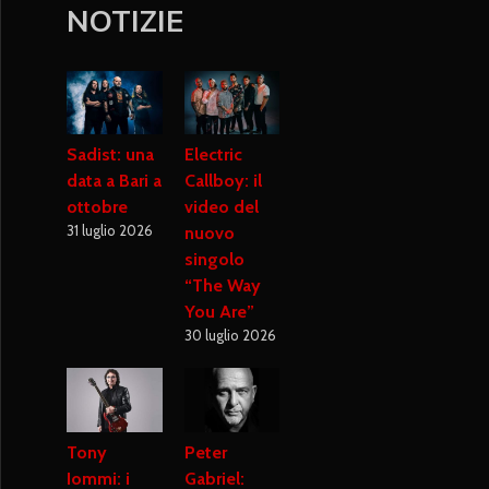
NOTIZIE
Sadist: una
Electric
data a Bari a
Callboy: il
ottobre
video del
31 luglio 2026
nuovo
singolo
“The Way
You Are”
30 luglio 2026
Tony
Peter
Iommi: i
Gabriel: