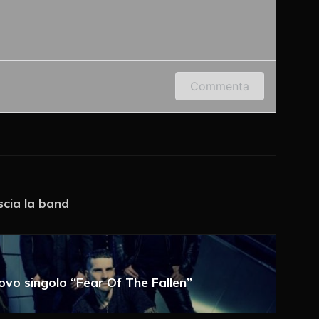
 indirizzo e-mail per lasciare un commento.
Commenta
scia la band
a e-mail
uovo singolo “Fear Of The Fallen”
 via e-mail