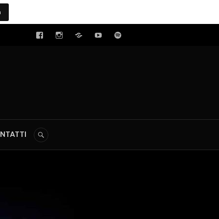
a
tal
NTATTI