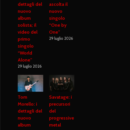
dettagli del
ascolta il
nuovo
nuovo
album
singolo
solista; il
“One by
video del
One”
29 luglio 2026
primo
singolo
“World
Alone”
29 luglio 2026
Tom
Savatage: i
Morello: i
precursori
dettagli del
del
nuovo
progressive
album
metal