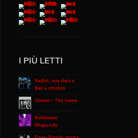
I PIÙ LETTI
Sadist: una data a
Bari a ottobre
Queen - The Game
Bohemian
Rhapsody
Deep Purple: morta