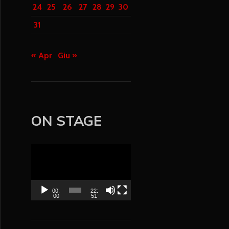
24
25
26
27
28
29
30
31
« Apr
Giu »
ON STAGE
V
i
d
e
00:
22:
00
51
o
P
l