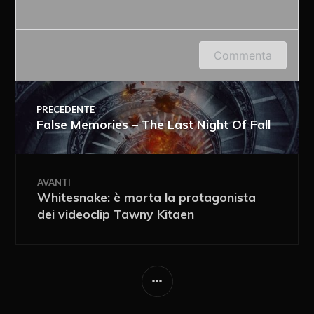
Accedi o fornisci il tuo nome o indirizzo e-mail
Commenta
per lasciare un commento.
PRECEDENTE
False Memories – The Last Night Of Fall
AVANTI
Whitesnake: è morta la protagonista
dei videoclip Tawny Kitaen
Ricevi i nuovi articoli via e-mail
Immediata
Giornalmente
Ricevi i nuovi commenti via e-mail