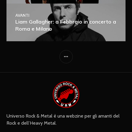
AVANTI
Liam Gallagher: a Febbraio in concerto a
Roma e Milano
Ricevi i nuovi articoli via e-mail
Immediata
Giornalmente
Ricevi i nuovi commenti via e-mail
Settimanalmente
Do il mio consenso affinché un
cookie salvi i miei dati (nome, e-mail,
sito web) per il prossimo commento.
Universo Rock & Metal è una webzine per gli amanti del
Rock e dell’Heavy Metal.