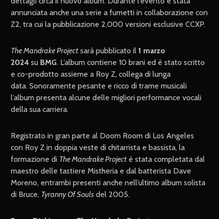
dettagli circa il nuovo album. Durante l’evento è stata
annunciata anche una serie a fumetti in collaborazione con
Z2, tra cui la pubblicazione 2,000 versioni esclusive CCXP.
The Mandrake Project
sarà pubblicato il
1 marzo
2024
su
BMG
. L’album contiene 10 brani ed è stato scritto
e co-prodotto assieme a Roy Z, collega di lunga
data. Sonoramente pesante e ricco di trame musicali
l’album presenta alcune delle migliori performance vocali
della sua carriera.
Registrato in gran parte al Doom Room di Los Angeles
con Roy Z in doppia veste di chitarrista e bassista, la
formazione di
The Mandrake Project
è stata completata dal
maestro delle tastiere Mistheria e dal batterista Dave
Moreno, entrambi presenti anche nell’ultimo album solista
di Bruce,
Tyranny Of Souls
del 2005.