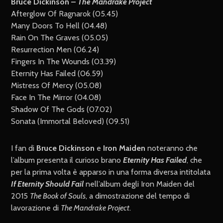
Bruce Dickinson –
The Mandrake Project
Afterglow Of Ragnarok (05.45)
Many Doors To Hell (04.48)
Rain On The Graves (05.05)
Resurrection Men (06.24)
Fingers In The Wounds (03.39)
Eternity Has Failed (06.59)
Mistress Of Mercy (05.08)
Face In The Mirror (04.08)
Shadow Of The Gods (07.02)
Sonata (Immortal Beloved) (09.51)
I fan di
Bruce Dickinson
e
Iron Maiden
noteranno che
l’album presenta il curioso brano
Eternity Has Failed
, che
per la prima volta è apparso in una forma diversa intitolata
If Eternity Should Fail
nell’album degli Iron Maiden del
2015
The Book of Souls
, a dimostrazione del tempo di
lavorazione di
The Mandrake Project
.