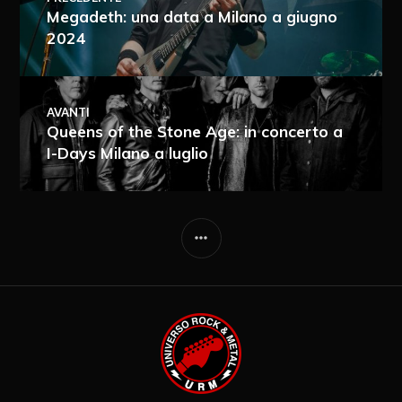
Megadeth: una data a Milano a giugno
2024
AVANTI
Queens of the Stone Age: in concerto a
I-Days Milano a luglio
Ricevi i nuovi articoli via e-mail
Immediata
Giornalmente
Ricevi i nuovi commenti via e-mail
Settimanalmente
Do il mio consenso affinché un
cookie salvi i miei dati (nome, e-mail,
sito web) per il prossimo commento.