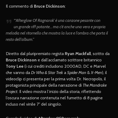
Il commento di
Bruce Dickinson
:
“‘Afterglow Of Ragnarok’ è una canzone pesante con
un grande riff potante… ma c’è anche una vera e propria
melodia nel ritornello che mostra la luce e l’ombra che porta il
resto dell’album.”
Diretto dal pluripremiato regista
Ryan Mackfall
, scritto da
Bruce Dickinson
e dall’acclamato scrittore britannico
Tony Lee
(i cui crediti includono 2000AD, DC e Marvel
che vanno da
Dr Who & Star Trek
a
Spider Man
&
X-Men
), il
videoclip ci presenta per la prima volta Dr. Necropolis, il
protagonista principale della narrazione di
The Mandrake
Project
. Il video mostra l’inizio della storia, riflettendo
l’oscura narrazione contenuta nel fumetto di 8 pagine
incluso nel vinile 7″ del singolo.