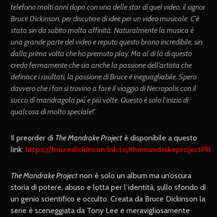
telefono molti anni dopo con una delle star di quel video, il signor
Bruce Dickinson, per discutere di idee per un video musicale. C’è
stata sin da subito molta affinità. Naturalmente la musica è
una grande parte del video e reputo questo brano incredibile, sin
dalla prima volta che ho premuto play. Ma al di là di questo
credo fermamente che sia anche la passione dell’artista che
definisce i risultati, la passione di Bruce è ineguagliabile. Spero
davvero che i fan si trovino a fare il viaggio di Necropolis con il
succo di mandragola più e più volte. Questo è solo l’inizio di
qualcosa di molto speciale!”
Il preorder di
The Mandrake Project
è disponibile a questo
link:
https://brucedickinson.lnk.to/themandrakeprojectPR
The Mandrake Project
non è solo un album ma un’oscura
storia di potere, abuso e lotta per l’identità, sullo sfondo di
un genio scientifico e occulto. Creata da Bruce Dickinson la
serie è sceneggiata da Tony Lee e meravigliosamente