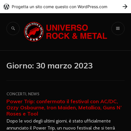
Progetta un sito come questo con WordPress.com
C
Universo Rock &
Metal
Giorno:
30 marzo 2023
CONCERTI
,
NEWS
Power Trip: confermato il festival con AC/DC,
Ozzy Osbourne, Iron Maiden, Metallica, Guns N’
Roses e Tool
Dopo le voci degli ultimi giorni, è stato ufficialmente
annunciato il Power Trip, un nuovo festival che si terrà