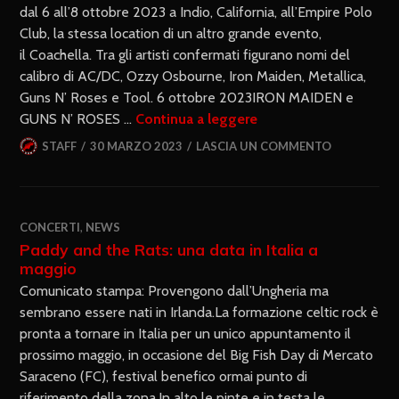
dal 6 all’8 ottobre 2023 a Indio, California, all’Empire Polo
Club, la stessa location di un altro grande evento,
il Coachella. Tra gli artisti confermati figurano nomi del
calibro di AC/DC, Ozzy Osbourne, Iron Maiden, Metallica,
Guns N’ Roses e Tool. 6 ottobre 2023IRON MAIDEN e
GUNS N’ ROSES …
Continua a leggere
STAFF
30 MARZO 2023
LASCIA UN COMMENTO
CONCERTI
,
NEWS
Paddy and the Rats: una data in Italia a
maggio
Comunicato stampa: Provengono dall’Ungheria ma
sembrano essere nati in Irlanda.La formazione celtic rock è
pronta a tornare in Italia per un unico appuntamento il
prossimo maggio, in occasione del Big Fish Day di Mercato
Saraceno (FC), festival benefico ormai punto di
riferimento della zona.In alto le pinte e in testa le