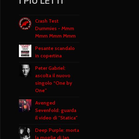
I PIÙ LETTI
Crash Test
Dummies - Mmm
Mmm Mmm Mmm
Pesante scandalo
in copertina
Peter Gabriel:
ascolta il nuovo
singolo “One by
One”
Avenged
Sevenfold: guarda
il video di "Statica"
Deep Purple: morta
la moglie di Ian