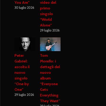
You Are”
video del
30 luglio 2026
primo
singolo
“World
Alone”
29 luglio 2026
Peter
Tom
Gabriel:
Morello: i
ascolta il
dettagli del
nuovo
nuovo
singolo
album
“One by
“Everyone
One”
Gets
29 luglio 2026
Everything
They Want”
29 luglio 2026