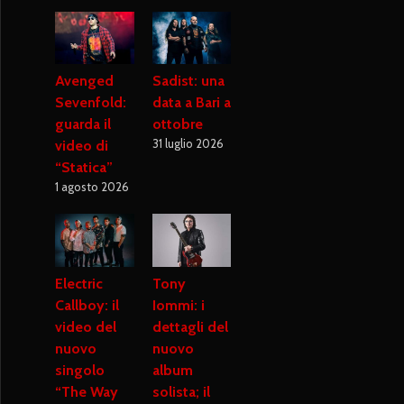
Avenged
Sadist: una
Sevenfold:
data a Bari a
guarda il
ottobre
31 luglio 2026
video di
“Statica”
1 agosto 2026
Electric
Tony
Callboy: il
Iommi: i
video del
dettagli del
nuovo
nuovo
singolo
album
“The Way
solista; il